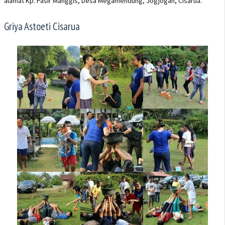
alamat Kp. Pasir Manggis, Desa Megamendung, Jogjogan, Cisarua.
Griya Astoeti Cisarua